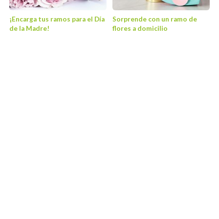
¡Encarga tus ramos para el Día
Sorprende con un ramo de
de la Madre!
flores a domicilio
Noticias
Noticias
24
26
mar
feb
Facilidad de enviar flores a
Celebra el Día del Padre con
domicilio con Arte Floral
flores y plantas
Soriales
Noticias
Noticias